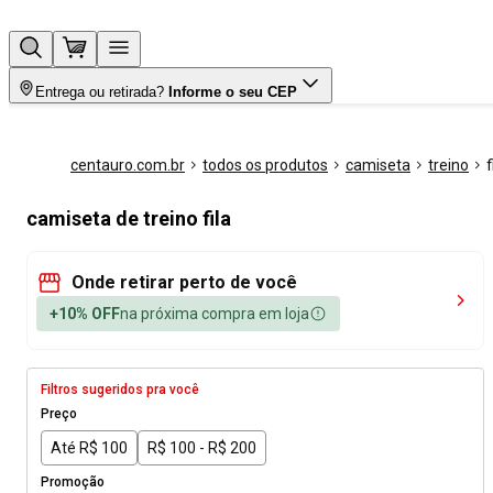
Entrega ou retirada?
Informe o seu CEP
centauro.com.br
todos os produtos
camiseta
treino
f
camiseta de treino fila
Onde retirar perto de você
+10% OFF
na próxima compra em loja
Filtros sugeridos pra você
Preço
Até R$ 100
R$ 100 - R$ 200
Promoção