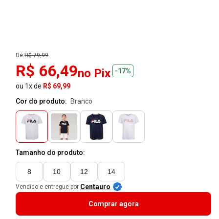
De:
R$ 79,99
R$ 66,49
no Pix
-17%
ou 1x de
R$ 69,99
Cor do produto:
branco
Tamanho do produto:
8
10
12
14
Centauro
Vendido e entregue por
Comprar agora