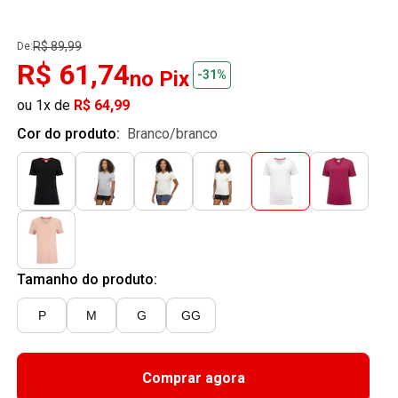
R$ 89,99
De:
R$ 61,74
no Pix
-31%
ou 1x de
R$ 64,99
Cor do produto:
branco/branco
Tamanho do produto:
P
M
G
GG
Comprar agora