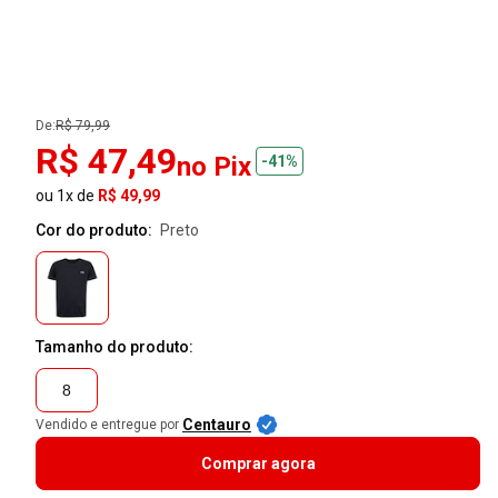
De:
R$ 79,99
R$ 47,49
no Pix
-41%
ou 1x de
R$ 49,99
Cor do produto:
preto
Tamanho do produto:
8
Centauro
Vendido e entregue por
Comprar agora