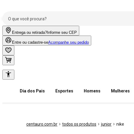
Entrega ou retirada?
Informe seu CEP
Entre ou cadastre-se
Acompanhe seu pedido
Dia dos Pais
Esportes
Homens
Mulheres
centauro.com.br
todos os produtos
junior
nike