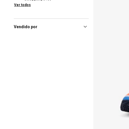
Ver todos
Curitiba (PR), Shopping
Barigui
(10)
Maceió (AL), Parque Shopping
Maceió
(10)
Vendido por
Balneário Camboriú (SC),
Balneário Camboriú
Shopping
(9)
Natal (RN), Midway Mall
(9)