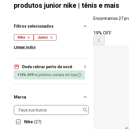
produtos junior nike | tênis e mais
Encontramos 27 pr
Filtros selecionados
19% OFF
Nike
Junior
Limpar todos
Onde retirar perto de você
+10% OFF
na próxima compra em loja
Marca
Marca
Nike
(27)