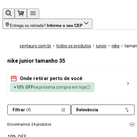
Entrega ou retirada?
Informe o seu CEP
centauro.com.br
todos os produtos
junior
nike
taman
nike junior tamanho 35
Onde retirar perto de você
+10% OFF
na próxima compra em loja
Filtrar
Relevância
(3)
Encontramos 24 produtos
19% OFF