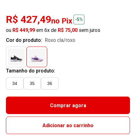
R$ 427,49
no Pix
-5%
ou
R$ 449,99
em 6x de
R$ 75,00
sem juros
Cor do produto:
roxo cla/roxo
Tamanho do produto:
34
35
36
Comprar agora
Adicionar ao carrinho