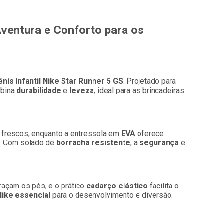
 Aventura e Conforto para os
ênis Infantil Nike Star Runner 5 GS
. Projetado para
bina
durabilidade
e
leveza
, ideal para as brincadeiras
 frescos, enquanto a entressola em
EVA
oferece
. Com solado de
borracha resistente
, a
segurança
é
.
braçam os pés, e o prático
cadarço elástico
facilita o
Nike
essencial
para o desenvolvimento e diversão.