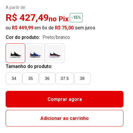
A partir de:
R$ 427,49
no Pix
-15%
ou
R$ 449,99
em 6x de
R$ 75,00
sem juros
Cor do produto:
preto/branco
Tamanho do produto:
34
35
36
37.5
38
Comprar agora
Adicionar ao carrinho