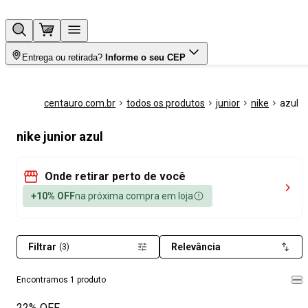
Entrega ou retirada?
Informe o seu CEP
centauro.com.br
todos os produtos
junior
nike
azul
nike junior azul
Onde retirar perto de você
+10% OFF
na próxima compra em loja
Filtrar
Relevância
(3)
Encontramos 1 produto
22% OFF