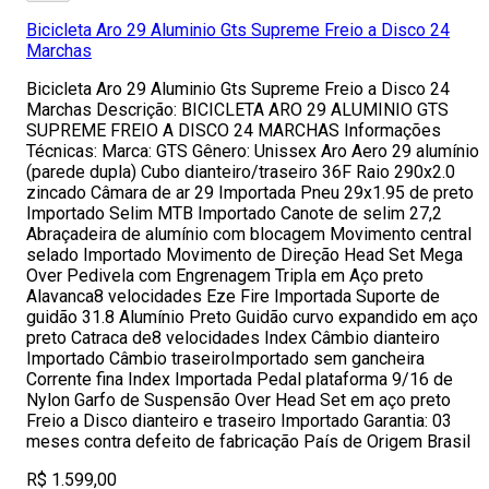
Bicicleta Aro 29 Aluminio Gts Supreme Freio a Disco 24
Marchas
Bicicleta Aro 29 Aluminio Gts Supreme Freio a Disco 24
Marchas Descrição: BICICLETA ARO 29 ALUMINIO GTS
SUPREME FREIO A DISCO 24 MARCHAS Informações
Técnicas: Marca: GTS Gênero: Unissex Aro Aero 29 alumínio
(parede dupla) Cubo dianteiro/traseiro 36F Raio 290x2.0
zincado Câmara de ar 29 Importada Pneu 29x1.95 de preto
Importado Selim MTB Importado Canote de selim 27,2
Abraçadeira de alumínio com blocagem Movimento central
selado Importado Movimento de Direção Head Set Mega
Over Pedivela com Engrenagem Tripla em Aço preto
Alavanca8 velocidades Eze Fire Importada Suporte de
guidão 31.8 Alumínio Preto Guidão curvo expandido em aço
preto Catraca de8 velocidades Index Câmbio dianteiro
Importado Câmbio traseiroImportado sem gancheira
Corrente fina Index Importada Pedal plataforma 9/16 de
Nylon Garfo de Suspensão Over Head Set em aço preto
Freio a Disco dianteiro e traseiro Importado Garantia: 03
meses contra defeito de fabricação País de Origem Brasil
R$ 1.599,00