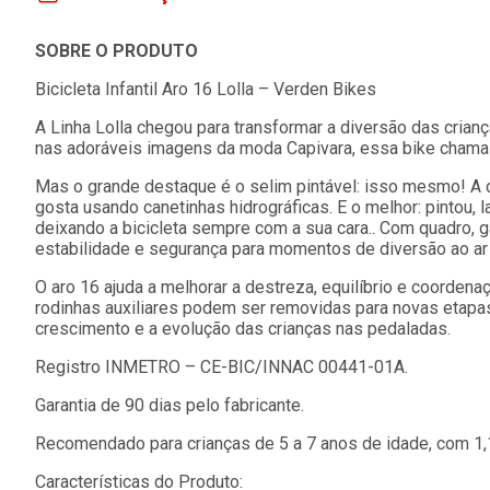
SOBRE O PRODUTO
Bicicleta Infantil Aro 16 Lolla – Verden Bikes
A Linha Lolla chegou para transformar a diversão das cria
nas adoráveis imagens da moda Capivara, essa bike chama
Mas o grande destaque é o selim pintável: isso mesmo! A 
gosta usando canetinhas hidrográficas. E o melhor: pintou, l
deixando a bicicleta sempre com a sua cara.. Com quadro, g
estabilidade e segurança para momentos de diversão ao ar l
O aro 16 ajuda a melhorar a destreza, equilíbrio e coordena
rodinhas auxiliares podem ser removidas para novas etapas
crescimento e a evolução das crianças nas pedaladas.
Registro INMETRO – CE-BIC/INNAC 00441-01A.
Garantia de 90 dias pelo fabricante.
Recomendado para crianças de 5 a 7 anos de idade, com 1,1
Características do Produto: