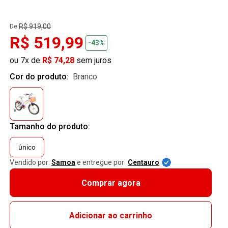
R$ 919,00
De:
R$ 519,99
-43%
ou 7x de
R$ 74,28
sem juros
Cor do produto:
branco
Tamanho do produto:
único
Vendido por:
Samoa
e entregue por
Centauro
Comprar agora
Adicionar ao carrinho