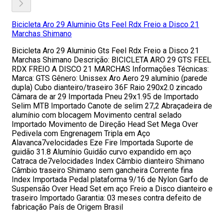
Bicicleta Aro 29 Aluminio Gts Feel Rdx Freio a Disco 21
Marchas Shimano
Bicicleta Aro 29 Aluminio Gts Feel Rdx Freio a Disco 21
Marchas Shimano Descrição: BICICLETA ARO 29 GTS FEEL
RDX FREIO A DISCO 21 MARCHAS Informações Técnicas:
Marca: GTS Gênero: Unissex Aro Aero 29 alumínio (parede
dupla) Cubo dianteiro/traseiro 36F Raio 290x2.0 zincado
Câmara de ar 29 Importada Pneu 29x1.95 de Importado
Selim MTB Importado Canote de selim 27,2 Abraçadeira de
alumínio com blocagem Movimento central selado
Importado Movimento de Direção Head Set Mega Over
Pedivela com Engrenagem Tripla em Aço
Alavanca7velocidades Eze Fire Importada Suporte de
guidão 31.8 Alumínio Guidão curvo expandido em aço
Catraca de7velocidades Index Câmbio dianteiro Shimano
Câmbio traseiro Shimano sem gancheira Corrente fina
Index Importada Pedal plataforma 9/16 de Nylon Garfo de
Suspensão Over Head Set em aço Freio a Disco dianteiro e
traseiro Importado Garantia: 03 meses contra defeito de
fabricação País de Origem Brasil