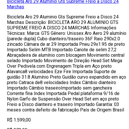
Bicicleta Aro 29 Aluminio Gts Supreme Freio a Disco 24
Marchas
Bicicleta Aro 29 Aluminio Gts Supreme Freio a Disco 24
Marchas Descrição: BICICLETA ARO 29 ALUMINIO GTS
SUPREME FREIO A DISCO 24 MARCHAS Informações
Técnicas: Marca: GTS Gênero: Unissex Aro Aero 29 alumínio
(parede dupla) Cubo dianteiro/traseiro 36F Raio 290x2.0
zincado Câmara de ar 29 Importada Pneu 29x1.95 de preto
Importado Selim MTB Importado Canote de selim 27,2
Abraçadeira de alumínio com blocagem Movimento central
selado Importado Movimento de Direção Head Set Mega
Over Pedivela com Engrenagem Tripla em Aço preto
Alavanca8 velocidades Eze Fire Importada Suporte de
guidão 31.8 Alumínio Preto Guidão curvo expandido em aço
preto Catraca de8 velocidades Index Câmbio dianteiro
Importado Câmbio traseiroImportado sem gancheira
Corrente fina Index Importada Pedal plataforma 9/16 de
Nylon Garfo de Suspensão Over Head Set em aço preto
Freio a Disco dianteiro e traseiro Importado Garantia: 03
meses contra defeito de fabricação País de Origem Brasil
R$ 1.599,00