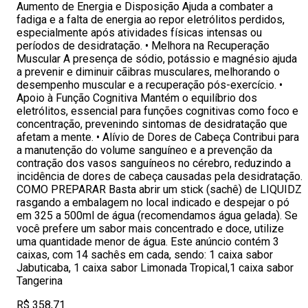
Aumento de Energia e Disposição Ajuda a combater a
fadiga e a falta de energia ao repor eletrólitos perdidos,
especialmente após atividades físicas intensas ou
períodos de desidratação. • Melhora na Recuperação
Muscular A presença de sódio, potássio e magnésio ajuda
a prevenir e diminuir cãibras musculares, melhorando o
desempenho muscular e a recuperação pós-exercício. •
Apoio à Função Cognitiva Mantém o equilíbrio dos
eletrólitos, essencial para funções cognitivas como foco e
concentração, prevenindo sintomas de desidratação que
afetam a mente. • Alívio de Dores de Cabeça Contribui para
a manutenção do volume sanguíneo e a prevenção da
contração dos vasos sanguíneos no cérebro, reduzindo a
incidência de dores de cabeça causadas pela desidratação.
COMO PREPARAR Basta abrir um stick (sachê) de LIQUIDZ
rasgando a embalagem no local indicado e despejar o pó
em 325 a 500ml de água (recomendamos água gelada). Se
você prefere um sabor mais concentrado e doce, utilize
uma quantidade menor de água. Este anúncio contém 3
caixas, com 14 sachês em cada, sendo: 1 caixa sabor
Jabuticaba, 1 caixa sabor Limonada Tropical,1 caixa sabor
Tangerina
R$ 358,71