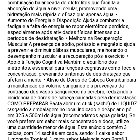
combinação balanceada de eletrólitos que facilita a
absorção de água a nível celular, promovendo uma
hidratação mais rápida e eficaz que apenas água. •
Aumento de Energia e Disposição Ajuda a combater a
fadiga e a falta de energia ao repor eletrólitos perdidos,
especialmente após atividades físicas intensas ou
períodos de desidratação. • Melhora na Recuperação
Muscular A presença de sódio, potássio e magnésio ajuda
a prevenir e diminuir cãibras musculares, melhorando o
desempenho muscular e a recuperação pós-exercício. •
Apoio à Função Cognitiva Mantém o equilíbrio dos
eletrólitos, essencial para funções cognitivas como foco e
concentração, prevenindo sintomas de desidratação que
afetam a mente. • Alívio de Dores de Cabeça Contribui para
a manutenção do volume sanguíneo e a prevenção da
contração dos vasos sanguíneos no cérebro, reduzindo a
incidência de dores de cabeça causadas pela desidratação.
COMO PREPARAR Basta abrir um stick (sachê) de LIQUIDZ
rasgando a embalagem no local indicado e despejar o pó
em 325 a 500ml de água (recomendamos água gelada). Se
você prefere um sabor mais concentrado e doce, utilize
uma quantidade menor de água. Este anúncio contém 3
caixas, com 14 sachês em cada, sendo: 1 caixa sabor
Limonada Tropical, 1 caixa sabor Melancia com Romã,1