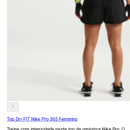
Top Dri-FIT Nike Pro 365 Feminino
Treine com intensidade neste top de ginástica Nike Pro. O