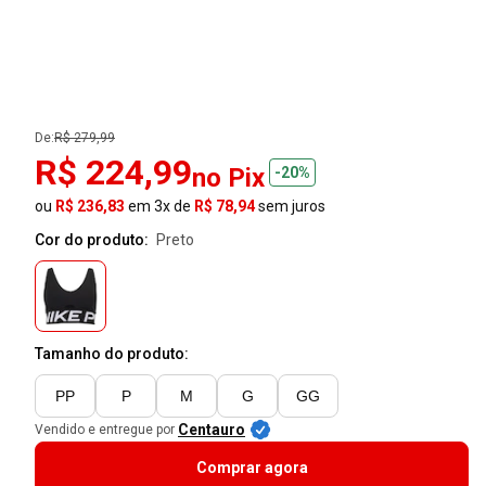
De:
R$ 279,99
R$ 224,99
no Pix
-20%
ou
R$ 236,83
em 3x de
R$ 78,94
sem juros
Cor do produto:
preto
Tamanho do produto:
PP
P
M
G
GG
Centauro
Vendido e entregue por
Comprar agora