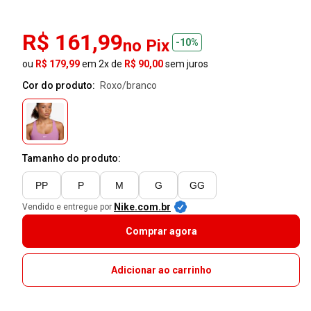
R$ 161,99
no Pix
-10%
ou
R$ 179,99
em 2x de
R$ 90,00
sem juros
Cor do produto:
roxo/branco
Tamanho do produto:
PP
P
M
G
GG
Nike.com.br
Vendido e entregue por
Comprar agora
Adicionar ao carrinho