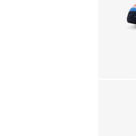
Iguatemi Caxias
(14)
Cuiabá (MT), Pantanal
Shopping
(14)