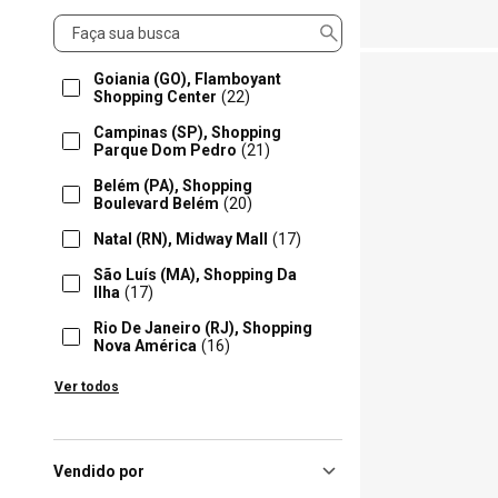
Loja
Goiania (GO), Flamboyant
Shopping Center
(22)
Campinas (SP), Shopping
Parque Dom Pedro
(21)
Belém (PA), Shopping
Boulevard Belém
(20)
Natal (RN), Midway Mall
(17)
São Luís (MA), Shopping Da
Ilha
(17)
Rio De Janeiro (RJ), Shopping
Nova América
(16)
Curitiba (PR), Shopping
Ver todos
Mueller
(15)
Fortaleza (CE), Shopping
Iguatemi Ce
(15)
Vendido por
Caxias Do Sul (RS), Shopping