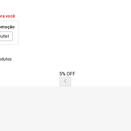
pra você
omoção
utlet
odutos
5% OFF