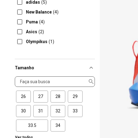
adidas
(5)
New Balance
(4)
Puma
(4)
Asics
(2)
Olympikus
(1)
Tamanho
Tamanho
26
27
28
29
30
31
32
33
33.5
34
Ver todos