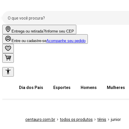
Entrega ou retirada?
Informe seu CEP
Entre ou cadastre-se
Acompanhe seu pedido
Dia dos Pais
Esportes
Homens
Mulheres
centauro.com.br
todos os produtos
tênis
junior