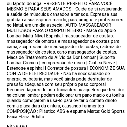
ou tapete de ioga. PRESENTE PERFEITO PARA VOCÊ
MESMO E PARA SEUS AMADOS - Cuide de si restaurando
a saúde de músculos cansados ​​e tensos. Expresse sua
gratidão a sua esposa, marido, pais, amigos e professores
no Natal, em um dia especial. AUTO-MASSAGEADOR
MULTIUSOS PARA O CORPO INTEIRO - Maca de Apoio
Lombar Multi-Nível Espinhal, massageador de costas,
massageador de ombros e massageador de costas para
cama, acupressão de massageador de costas, cadeira de
massageador de costas, carro massageador de costas,
Maca de Tratamento de Alívio da Dor Lombar | Suporte
Lombar Crônico | compressão de disco | Ciática Nerve |
Estenose espinhal | Corretor de postura | ECONOMIZE SUA
CONTA DE ELETRICIDADE - Não há necessidade de
energia ou bateria, mas você ainda pode desfrutar de
pressão adequada com seu próprio peso corporal.
Recomendações de uso. Iniciantes ou aqueles que têm dor
na coluna lombar podem adicionar um pano macio ou toalha
quando começarem a usá-lo para evitar o contato direto
com a placa dura da cintura, causando ferimentos
COMPOSIÇÃO : Plástico ABS e espuma Marca: Gold Sports
Faixa Etária: Adulto
R$ 299,90