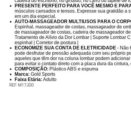
cadeira do escritório, no ginásio, no carro ou tapete de i
PRESENTE PERFEITO PARA VOCÊ MESMO E PAR
músculos cansados ​​e tensos. Expresse sua gratidão a s
em um dia especial.
AUTO-MASSAGEADOR MULTIUSOS PARA O CORPO
Espinhal, massageador de costas, massageador de omb
de massageador de costas, cadeira de massageador de 
Tratamento de Alívio da Dor Lombar | Suporte Lombar Cr
espinhal | Corretor de postura |
ECONOMIZE SUA CONTA DE ELETRICIDADE
- Não 
pode desfrutar de pressão adequada com seu próprio p
aqueles que têm dor na coluna lombar podem adiciona
para evitar o contato direto com a placa dura da cintura
COMPOSIÇÃO
: Plástico ABS e espuma
Marca:
Gold Sports
Faixa Etária:
Adulto
REF: M17JDD