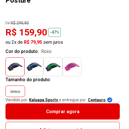
Posture
R$ 299,90
De:
R$ 159,90
-47%
ou 2x de
R$ 79,95
sem juros
Cor do produto:
roxo
Tamanho do produto:
único
Vendido por:
Kaluapa Sports
e entregue por
Centauro
Comprar agora