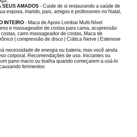
oga.
A SEUS AMADOS
- Cuide de si restaurando a saúde de
ua esposa, marido, pais, amigos e professores no Natal,
 INTEIRO
- Maca de Apoio Lombar Multi-Nível
ros e massageador de costas para cama, acupressão
costas, carro massageador de costas, Maca de
ônico | compressão de disco | Ciática Nerve | Estenose
há necessidade de energia ou bateria, mas você ainda
eso corporal. Recomendações de uso. Iniciantes ou
r um pano macio ou toalha quando começarem a usá-lo
, causando ferimentos