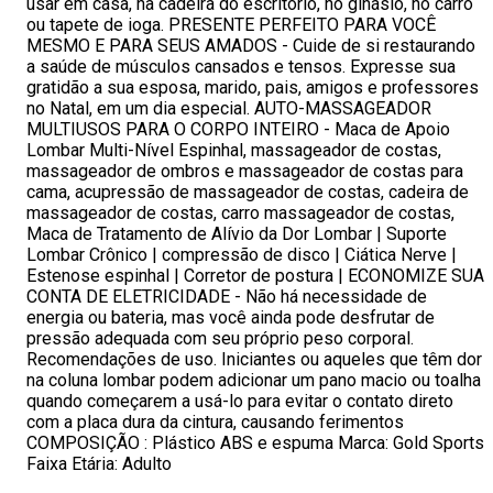
usar em casa, na cadeira do escritório, no ginásio, no carro
ou tapete de ioga. PRESENTE PERFEITO PARA VOCÊ
MESMO E PARA SEUS AMADOS - Cuide de si restaurando
a saúde de músculos cansados ​​e tensos. Expresse sua
gratidão a sua esposa, marido, pais, amigos e professores
no Natal, em um dia especial. AUTO-MASSAGEADOR
MULTIUSOS PARA O CORPO INTEIRO - Maca de Apoio
Lombar Multi-Nível Espinhal, massageador de costas,
massageador de ombros e massageador de costas para
cama, acupressão de massageador de costas, cadeira de
massageador de costas, carro massageador de costas,
Maca de Tratamento de Alívio da Dor Lombar | Suporte
Lombar Crônico | compressão de disco | Ciática Nerve |
Estenose espinhal | Corretor de postura | ECONOMIZE SUA
CONTA DE ELETRICIDADE - Não há necessidade de
energia ou bateria, mas você ainda pode desfrutar de
pressão adequada com seu próprio peso corporal.
Recomendações de uso. Iniciantes ou aqueles que têm dor
na coluna lombar podem adicionar um pano macio ou toalha
quando começarem a usá-lo para evitar o contato direto
com a placa dura da cintura, causando ferimentos
COMPOSIÇÃO : Plástico ABS e espuma Marca: Gold Sports
Faixa Etária: Adulto