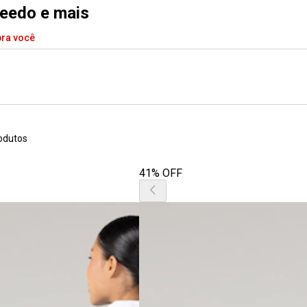
speedo e mais
pra você
odutos
41% OFF