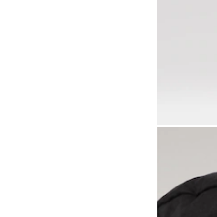
Curitiba (PR), Shopping
Curitiba
(2)
Florianópolis (SC), Beiramar
Shopping
(2)