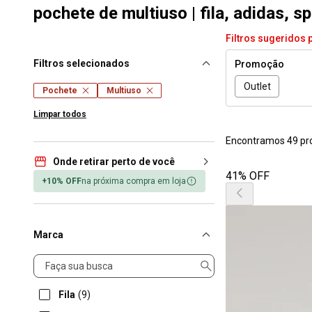
pochete de multiuso | fila, adidas, 
Filtros sugeridos 
Filtros selecionados
Promoção
Outlet
Pochete
Multiuso
Limpar todos
Encontramos 49 pr
Onde retirar perto de você
41% OFF
+10% OFF
na próxima compra em loja
Marca
Marca
Fila
(9)