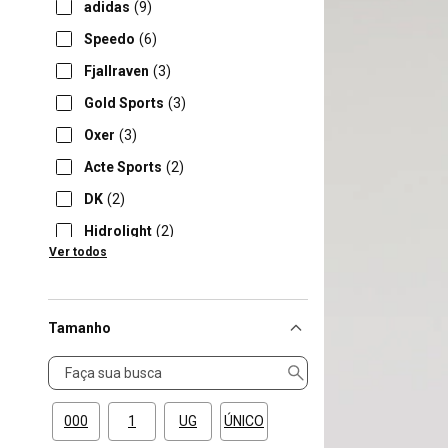
adidas
(9)
Speedo
(6)
Fjallraven
(3)
Gold Sports
(3)
Oxer
(3)
Acte Sports
(2)
DK
(2)
Hidrolight
(2)
Ver todos
Nike
(2)
Tamanho
Tamanho
000
1
UG
ÚNICO