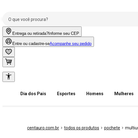
Entrega ou retirada?
Informe seu CEP
Entre ou cadastre-se
Acompanhe seu pedido
Dia dos Pais
Esportes
Homens
Mulheres
centauro.com.br
todos os produtos
pochete
multiu