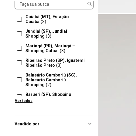
Loja
Cuiabá (MT), Estação
Cuiabá
(3)
Jundiai (SP), Jundiaí
Shopping
(3)
Maringá (PR), Maringá –
Shopping Catuaí
(3)
Ribeirao Preto (SP), Iguatemi
Ribeirão Preto
(3)
Balneário Camboriú (SC),
Balneário Camboriú
Shopping
(2)
Barueri (SP), Shopping
Tamboré
(2)
Ver todos
Brasilia (DF), Iguatemi
Brasília
(2)
Campinas (SP), Campinas
Vendido por
Shopping
(2)