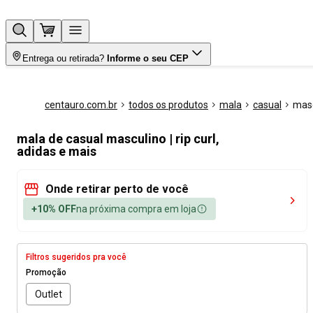
Entrega ou retirada?
Informe o seu CEP
centauro.com.br
todos os produtos
mala
casual
masc
mala de casual masculino | rip curl,
adidas e mais
Onde retirar perto de você
+10% OFF
na próxima compra em loja
Filtros sugeridos pra você
Promoção
Outlet