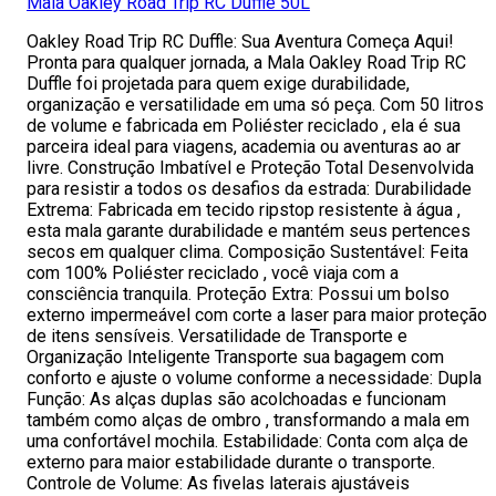
Mala Oakley Road Trip RC Duffle 50L
Oakley Road Trip RC Duffle: Sua Aventura Começa Aqui!
Pronta para qualquer jornada, a Mala Oakley Road Trip RC
Duffle foi projetada para quem exige durabilidade,
organização e versatilidade em uma só peça. Com 50 litros
de volume e fabricada em Poliéster reciclado , ela é sua
parceira ideal para viagens, academia ou aventuras ao ar
livre. Construção Imbatível e Proteção Total Desenvolvida
para resistir a todos os desafios da estrada: Durabilidade
Extrema: Fabricada em tecido ripstop resistente à água ,
esta mala garante durabilidade e mantém seus pertences
secos em qualquer clima. Composição Sustentável: Feita
com 100% Poliéster reciclado , você viaja com a
consciência tranquila. Proteção Extra: Possui um bolso
externo impermeável com corte a laser para maior proteção
de itens sensíveis. Versatilidade de Transporte e
Organização Inteligente Transporte sua bagagem com
conforto e ajuste o volume conforme a necessidade: Dupla
Função: As alças duplas são acolchoadas e funcionam
também como alças de ombro , transformando a mala em
uma confortável mochila. Estabilidade: Conta com alça de
externo para maior estabilidade durante o transporte.
Controle de Volume: As fivelas laterais ajustáveis