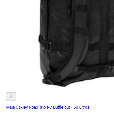
Mala Oakley Road Trip RC Duffle out - 50 Litros