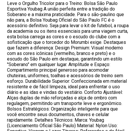
Leve o Orgulho Tricolor para o Treino: Bolsa São Paulo
Esportiva Youbag A união perfeita entre a tradição do
Soberano e a máxima praticidade. Para o são-paulino que
não para, a Bolsa Youbag Oficial do São Paulo FC é o
acessório definitivo. Seja para levar o kit de futebol, a roupa
da academia ou os itens essenciais para uma viagem curta,
esta bolsa carrega as cores e o escudo do clube com a
sofisticação que o torcedor do Morumbi exige. Destaques
que fazem a diferença: Design Premium: Visual moderno
com as cores icônicas (vermelho, branco e preto) e o
escudo do São Paulo em destaque, garantindo um estilo
"Soberano" em qualquer lugar. Amplitude e Espaço:
Compartimento principal generoso para acomodar
chuteiras, uniformes, toalhas e acessórios de treino sem
esforço. Durabilidade Superior: Confeccionada em material
resistente e de fácil limpeza, ideal para enfrentar o uso
diário e as idas e vindas do vestiário. Conforto Ajustável:
Alças duplas de mão reforçadas e alça de ombro com
regulagem, permitindo um transporte leve e ergonômico.
Bolsos Estratégicos: Organização inteligente para que
você encontre seus documentos, chaves e celular
rapidamente. Detalhes Técnicos: Marca: Youbag
(Licenciamento Oficial São Paulo) Material: Nylon Uso: