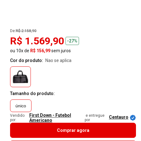
De:
R$ 2.158,90
R$ 1.569,90
-27%
ou 10x de
R$ 156,99
sem juros
Cor do produto:
nao se aplica
Tamanho do produto:
único
First Down - Futebol
Vendido
e entregue
Centauro
por:
Americano
por
Comprar agora