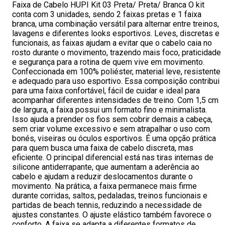
Faixa de Cabelo HUPI Kit 03 Preta/ Preta/ Branca O kit
conta com 3 unidades, sendo 2 faixas pretas e 1 faixa
branca, uma combinação versátil para alternar entre treinos,
lavagens e diferentes looks esportivos. Leves, discretas e
funcionais, as faixas ajudam a evitar que o cabelo caia no
rosto durante o movimento, trazendo mais foco, praticidade
e segurança para a rotina de quem vive em movimento.
Confeccionada em 100% poliéster, material leve, resistente
e adequado para uso esportivo. Essa composição contribui
para uma faixa confortável, fácil de cuidar e ideal para
acompanhar diferentes intensidades de treino. Com 1,5 cm
de largura, a faixa possui um formato fino e minimalista.
Isso ajuda a prender os fios sem cobrir demais a cabeça,
sem criar volume excessivo e sem atrapalhar o uso com
bonés, viseiras ou óculos esportivos. É uma opção prática
para quem busca uma faixa de cabelo discreta, mas
eficiente. O principal diferencial está nas tiras internas de
silicone antiderrapante, que aumentam a aderência ao
cabelo e ajudam a reduzir deslocamentos durante o
movimento. Na prática, a faixa permanece mais firme
durante corridas, saltos, pedaladas, treinos funcionais e
partidas de beach tennis, reduzindo a necessidade de
ajustes constantes. O ajuste elástico também favorece o
conforto. A faixa se adapta a diferentes formatos de