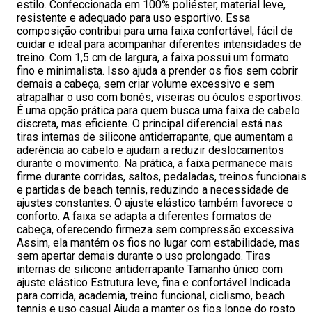
estilo. Confeccionada em 100% poliéster, material leve,
resistente e adequado para uso esportivo. Essa
composição contribui para uma faixa confortável, fácil de
cuidar e ideal para acompanhar diferentes intensidades de
treino. Com 1,5 cm de largura, a faixa possui um formato
fino e minimalista. Isso ajuda a prender os fios sem cobrir
demais a cabeça, sem criar volume excessivo e sem
atrapalhar o uso com bonés, viseiras ou óculos esportivos.
É uma opção prática para quem busca uma faixa de cabelo
discreta, mas eficiente. O principal diferencial está nas
tiras internas de silicone antiderrapante, que aumentam a
aderência ao cabelo e ajudam a reduzir deslocamentos
durante o movimento. Na prática, a faixa permanece mais
firme durante corridas, saltos, pedaladas, treinos funcionais
e partidas de beach tennis, reduzindo a necessidade de
ajustes constantes. O ajuste elástico também favorece o
conforto. A faixa se adapta a diferentes formatos de
cabeça, oferecendo firmeza sem compressão excessiva.
Assim, ela mantém os fios no lugar com estabilidade, mas
sem apertar demais durante o uso prolongado. Tiras
internas de silicone antiderrapante Tamanho único com
ajuste elástico Estrutura leve, fina e confortável Indicada
para corrida, academia, treino funcional, ciclismo, beach
tennis e uso casual Ajuda a manter os fios longe do rosto