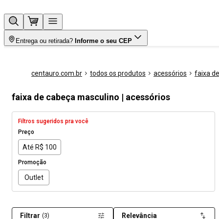
Entrega ou retirada?
Informe o seu CEP
centauro.com.br
todos os produtos
acessórios
faixa d
faixa de cabeça masculino | acessórios
Filtros sugeridos pra você
Preço
Até R$ 100
Promoção
Outlet
Filtrar
Relevância
(3)