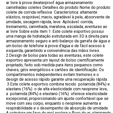
ar livre à prova dwaterproof água armazenamento
caminhadas coletes Detalhes do produto Nome do produto:
colete de corrida reflexiva Característica: altamente
elástico, respirável, macio, agradável à pele, absorvente de
umidade, secagem rápida, leve Aplicável: corrida,
treinamento, caminhada, maratona, escalada, aventuras ao
ar livre Sobre este item 1. Este colete esportivo possui
uma manga de hidratação estruturada em 3D à direita para
armazenamento seguro e anti-balanço da garrafa de água e
um bolso de telefone à prova d'água e de fácil acesso à
esquerda, garantindo a conveniência das mãos livres.
2.Design de bolso para todas as aventuras, este colete
esportivo apresenta um layout de bolso cientificamente
projetado, feito sob medida para itens pequenos como
chaves, géis energéticos e cartões de identificação. Os
compartimentos independentes evitam tremores e o
design de acesso rápido garante uma recuperação rápida.
3.Este colete esportivo combina tecido poliamida (84%) e
elastano (16%) o de alta elasticidade com neoprene leve,
a poliamida (84%) e elastano (16%) oferece elasticidade
excepcional, proporcionando um ajuste confortável que se
move com seu corpo, enquanto o neoprene aumenta a
respirabilidade e o desempenho de absorção de umidade.
A estrutura em favo de mel acelera o fluxo de ar, eliminando