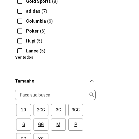
Gold Sports
(8)
adidas
(7)
Columbia
(6)
Poker
(6)
Hupi
(5)
Lance
(5)
Ver todos
Umbro
(5)
Tamanho
Tamanho
20
2GG
3G
3GG
G
GG
M
P