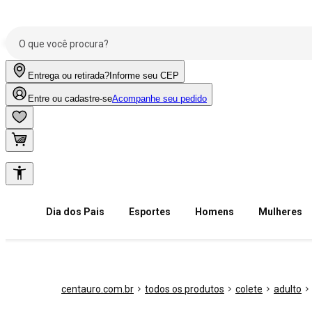
Entrega ou retirada?
Informe seu CEP
Entre ou cadastre-se
Acompanhe seu pedido
Dia dos Pais
Esportes
Homens
Mulheres
centauro.com.br
todos os produtos
colete
adulto