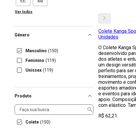
PP
XG
Ver todos
Colete Kanga Spor
Gênero
Unidades
O Colete Kanga Sp
Masculino
(150)
desenvolvido par
dos atletas e ent
Feminino
(119)
um design versáti
Unissex
(119)
perfeito para ser
treinamentos, pr
movimento e conf
esportes amadore
e eventos para id
Produto
apoio. Composição
com elástico. Tam
Produto
R$ 62,21
Colete
(150)