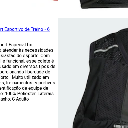
t Esportivo de Treino - 6
ort Especial foi
a atender às necessidades
usiastas do esporte. Com
l e funcional, esse colete é
 usado em diversos tipos de
oporcionando liberdade de
orto. Muito utilizado em
s, treinamentos esportivos
entificação de equipe de
: 100% Poliéster. Laterais
anho: G Adulto