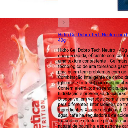
Hidro Gel Dobro Tech Neutro com C
40g
Hidro Gel Dobro Tech Neutro - 40g
energia rápida, eficiente com conf
uma textura consistente - Gel mais
tecnológico de alta tolerância gastr
para quem tem problemas com géis
Combinação inteligente de carboid
(glicose e frutose) para melhor abs
Contém eletrólitos essenciais, que
hidratação e prevenção de cãibras. 
Disponível em versões com e sem 
para diferentes intensidades de tre
Ingredientes Xarope de glicose, D-
água, cafeína, reguladores de acide
trissódico e citrato de potássio, a
natural de baunilha, espessante ca