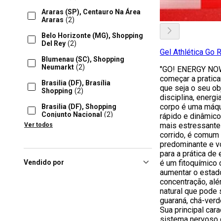
Araras (SP), Centauro Na Área
Araras
(2)
Belo Horizonte (MG), Shopping
Del Rey
(2)
Gel Athlética Go
Blumenau (SC), Shopping
Neumarkt
(2)
"GO! ENERGY NOW
começar a praticar
Brasilia (DF), Brasília
que seja o seu ob
Shopping
(2)
disciplina, energ
corpo é uma máq
Brasilia (DF), Shopping
Conjunto Nacional
(2)
rápido e dinâmico
mais estressante
Ver todos
Brasilia (DF), Shopping Pátio
corrido, é comum
Brasil
(2)
predominante e v
para a prática de 
Brasília (DF), Shopping
Boulevard Df
(2)
Vendido por
é um fitoquímico
aumentar o estado
Contagem (MG), Shopping Itaú
concentração, al
Power
(2)
natural que pode 
guaraná, chá-verd
Cotia (SP), Shopping Granja
Viana
(2)
Sua principal cara
sistema nervoso 