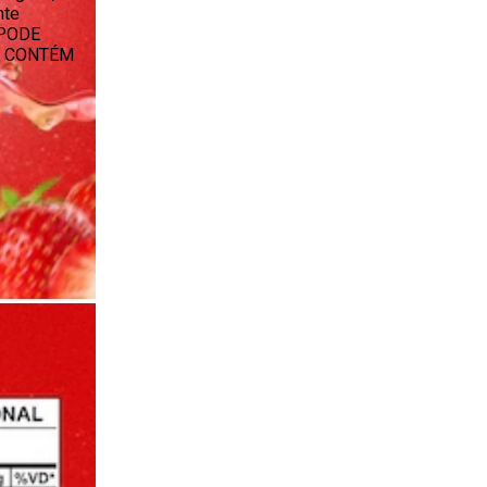
nte
 PODE
;O CONTÉM