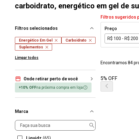
carboidrato, energético em gel de sup
Filtros sugeridos 
Filtros selecionados
Preço
R$ 100 - R$ 200
Energético Em Gel
Carboidrato
Suplementos
Limpar todos
Encontramos 84 pr
5% OFF
Onde retirar perto de você
+10% OFF
na próxima compra em loja
Marca
Marca
Liquidz
(65)