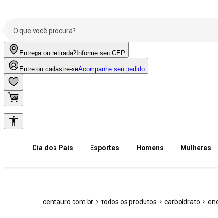
Entrega ou retirada?
Informe seu CEP
Entre ou cadastre-se
Acompanhe seu pedido
Dia dos Pais
Esportes
Homens
Mulheres
centauro.com.br
todos os produtos
carboidrato
ene