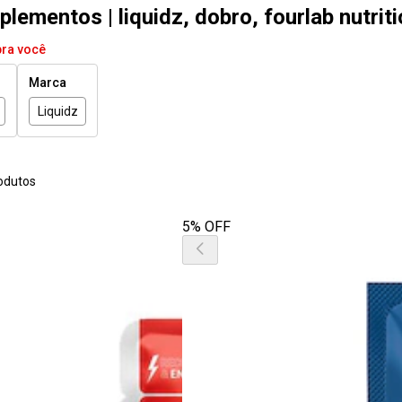
lementos | liquidz, dobro, fourlab nutrit
pra você
Marca
Liquidz
odutos
5% OFF