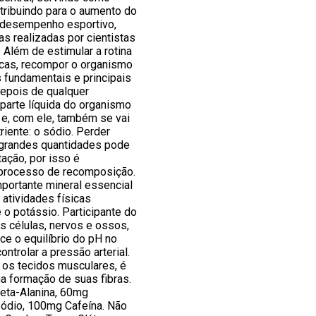
tribuindo para o aumento do
e desempenho esportivo,
s realizadas por cientistas
Além de estimular a rotina
icas, recompor o organismo
 fundamentais e principais
depois de qualquer
 parte líquida do organismo
 e, com ele, também se vai
riente: o sódio. Perder
grandes quantidades pode
tação, por isso é
 processo de recomposição.
importante mineral essencial
 atividades físicas
o potássio. Participante do
s células, nervos e ossos,
ce o equilíbrio do pH no
ntrolar a pressão arterial.
 os tecidos musculares, é
a formação de suas fibras.
eta-Alanina, 60mg
ódio, 100mg Cafeína. Não