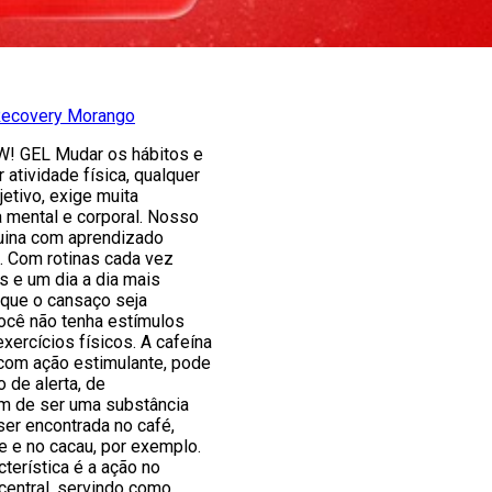
 Recovery Morango
! GEL Mudar os hábitos e
 atividade física, qualquer
jetivo, exige muita
ia mental e corporal. Nosso
uina com aprendizado
. Com rotinas cada vez
s e um dia a dia mais
 que o cansaço seja
ocê não tenha estímulos
exercícios físicos. A cafeína
 com ação estimulante, pode
 de alerta, de
ém de ser uma substância
ser encontrada no café,
e e no cacau, por exemplo.
cterística é a ação no
central, servindo como