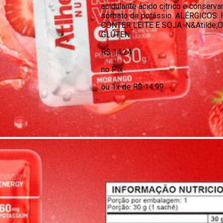
acidulante ácido citrico e conserva
sorbato de potássio. ALÉRGICOS:
CONTER LEITE E SOJA. N&Atilde
GLÚTEN.
R$ 14,24
no Pix
ou 1x de R$ 14,99