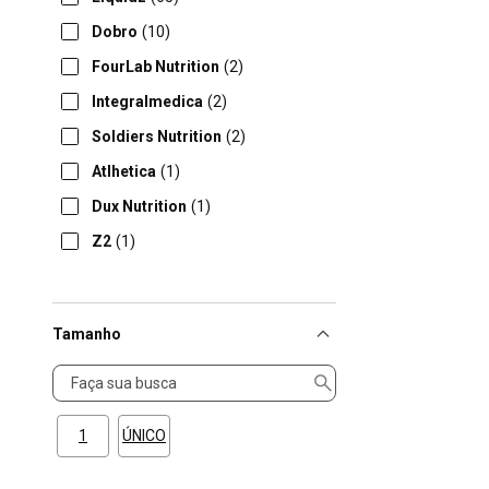
Dobro
(10)
FourLab Nutrition
(2)
Integralmedica
(2)
Soldiers Nutrition
(2)
Atlhetica
(1)
Dux Nutrition
(1)
Z2
(1)
Tamanho
Tamanho
1
ÚNICO