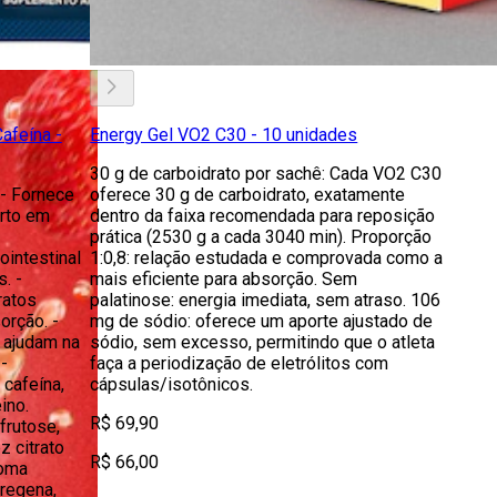
afeína -
Energy Gel VO2 C30 - 10 unidades
30 g de carboidrato por sachê: Cada VO2 C30
 - Fornece
oferece 30 g de carboidrato, exatamente
orto em
dentro da faixa recomendada para reposição
prática (2530 g a cada 3040 min). Proporção
ointestinal
1:0,8: relação estudada e comprovada como a
. -
mais eficiente para absorção. Sem
ratos
palatinose: energia imediata, sem atraso. 106
orção. -
mg de sódio: oferece um aporte ajustado de
 ajudam na
sódio, sem excesso, permitindo que o atleta
-
faça a periodização de eletrólitos com
cafeína,
cápsulas/isotônicos.
ino.
R$ 69,90
frutose,
z citrato
R$ 66,00
roma
rregena,