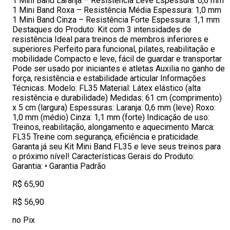
1 Mini Band Laranja – Resistência Leve Espessura: 0,6 mm
1 Mini Band Roxa – Resistência Média Espessura: 1,0 mm
1 Mini Band Cinza – Resistência Forte Espessura: 1,1 mm
Destaques do Produto: Kit com 3 intensidades de
resistência Ideal para treinos de membros inferiores e
superiores Perfeito para funcional, pilates, reabilitação e
mobilidade Compacto e leve, fácil de guardar e transportar
Pode ser usado por iniciantes e atletas Auxilia no ganho de
força, resistência e estabilidade articular Informações
Técnicas: Modelo: FL35 Material: Látex elástico (alta
resistência e durabilidade) Medidas: 61 cm (comprimento)
x 5 cm (largura) Espessuras: Laranja: 0,6 mm (leve) Roxo:
1,0 mm (médio) Cinza: 1,1 mm (forte) Indicação de uso:
Treinos, reabilitação, alongamento e aquecimento Marca:
FL35 Treine com segurança, eficiência e praticidade.
Garanta já seu Kit Mini Band FL35 e leve seus treinos para
o próximo nível! Características Gerais do Produto:
Garantia: • Garantia Padrão
R$ 65,90
R$ 56,90
no Pix