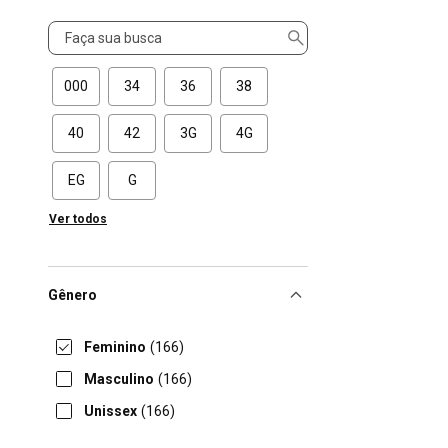
Tamanho
000
34
36
38
40
42
3G
4G
EG
G
Ver todos
Gênero
Feminino
(166)
Masculino
(166)
Unissex
(166)