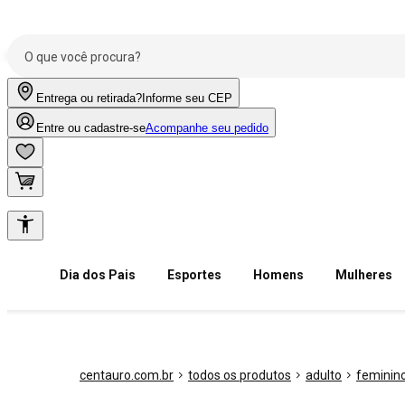
Entrega ou retirada?
Informe seu CEP
Entre ou cadastre-se
Acompanhe seu pedido
Dia dos Pais
Esportes
Homens
Mulheres
centauro.com.br
todos os produtos
adulto
feminin