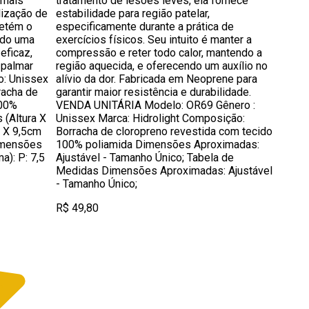
 mais
tratamento de lesões leves, ela fornece
lização de
estabilidade para região patelar,
 retém o
especificamente durante a prática de
ndo uma
exercícios físicos. Seu intuito é manter a
eficaz,
compressão e reter todo calor, mantendo a
 palmar
região aquecida, e oferecendo um auxílio no
o: Unissex
alívio da dor. Fabricada em Neoprene para
racha de
garantir maior resistência e durabilidade.
100%
VENDA UNITÁRIA Modelo: OR69 Gênero :
(Altura X
Unissex Marca: Hidrolight Composição:
5 X 9,5cm
Borracha de cloropreno revestida com tecido
imensões
100% poliamida Dimensões Aproximadas:
a): P: 7,5
Ajustável - Tamanho Único; Tabela de
Medidas Dimensões Aproximadas: Ajustável
- Tamanho Único;
R$ 49,80