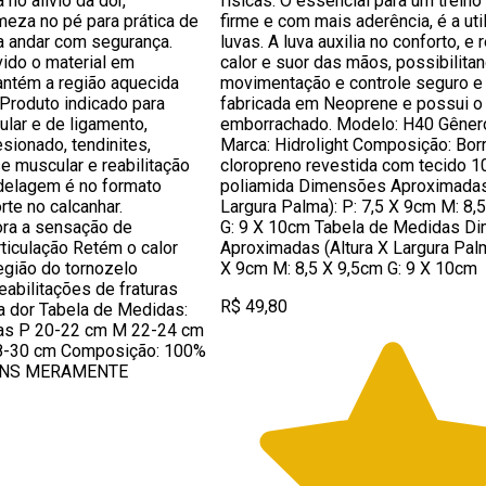
a no alívio da dor,
físicas. O essencial para um treino
rmeza no pé para prática de
firme e com mais aderência, é a uti
a andar com segurança.
luvas. A luva auxilia no conforto, e
ido o material em
calor e suor das mãos, possibilita
ntém a região aquecida
movimentação e controle seguro e 
. Produto indicado para
fabricada em Neoprene e possui o
cular e de ligamento,
emborrachado. Modelo: H40 Gêner
esionado, tendinites,
Marca: Hidrolight Composição: Bor
e muscular e reabilitação
cloropreno revestida com tecido 
odelagem é no formato
poliamida Dimensões Aproximadas 
te no calcanhar.
Largura Palma): P: 7,5 X 9cm M: 8,
ora a sensação de
G: 9 X 10cm Tabela de Medidas D
rticulação Retém o calor
Aproximadas (Altura X Largura Palm
gião do tornozelo
X 9cm M: 8,5 X 9,5cm G: 9 X 10cm
eabilitações de fraturas
R$ 49,80
 da dor Tabela de Medidas:
s P 20-22 cm M 22-24 cm
8-30 cm Composição: 100%
GENS MERAMENTE