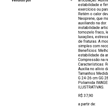
articulação. Auxili
Vendido por
estabilidade e fi
exercícios ou par
Retém o calor dev
Neoprene, que ma
auxiliando na dor
instabilidade arti
tornozelo fraco, l
luxações, estress
de fraturas. A m
simples com recor
Benefícios: Melh
estabilidade da a
Compressão na re
Características: R
Auxilia no alívio
Tamanhos Medida
G 24-26 cm GG 2
Poliamida IMA
ILUSTRATIVAS.
R$ 37,90
a partir de: