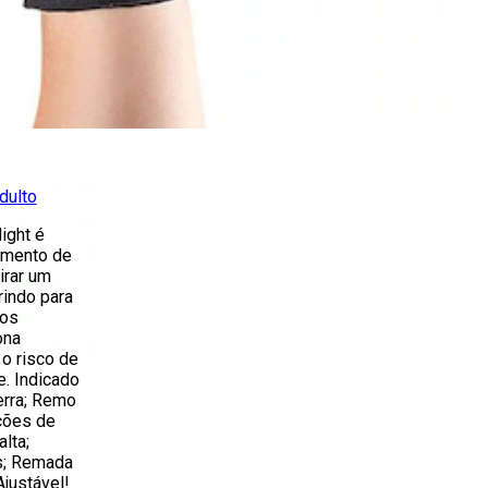
dulto
ight é
tamento de
irar um
rindo para
dos
ona
o risco de
e. Indicado
erra; Remo
ções de
lta;
s; Remada
Ajustável!