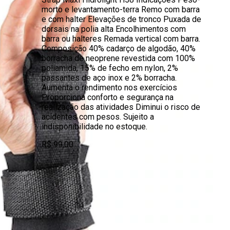
morto e levantamento-terra Remo com barra
e com halter Elevações de tronco Puxada de
dorsais na polia alta Encolhimentos com
barra ou halteres Remada vertical com barra.
Composição 40% cadarço de algodão, 40%
borracha de neoprene revestida com 100%
poliamida, 15% de fecho em nylon, 2%
passantes de aço inox e 2% borracha.
Aumenta o rendimento nos exercícios
Proporciona conforto e segurança na
realização das atividades Diminui o risco de
acidentes com pesos. Sujeito a
indisponibilidade no estoque.
R$ 99,00