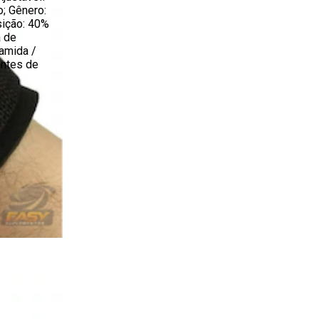
o; Gênero:
sição: 40%
a de
amida /
ntes de