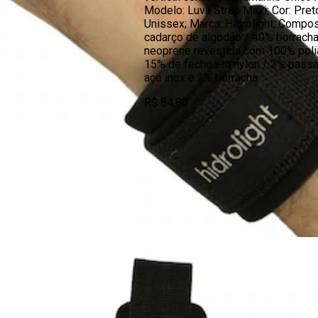
Modelo: Luva Strap Maxi; Cor: Pret
Unissex; Marca: Hidrolight; Compo
cadarço de algodão / 40% borrach
neoprene revestida com 100% poli
15% de fecho em nylon / 2% passa
aço inox e 2% borracha.
R$ 84,80