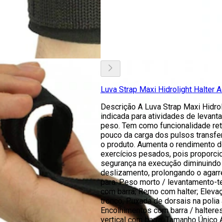
Luva Strap Maxi Hidrolight Halter A
Descrição A Luva Strap Maxi Hidrol
indicada para atividades de levan
peso. Tem como funcionalidade ret
pouco da carga dos pulsos transfe
o produto. Aumenta o rendimento 
exercícios pesados, pois proporci
segurança na execução diminuindo 
deslizamento, prolongando o agarr
para: Peso morto / levantamento-t
com barra; Remo com halter; Eleva
tronco; Puxada de dorsais na polia a
Encolhimentos com barra / haltere
vertical com barra; Tamanho Único 