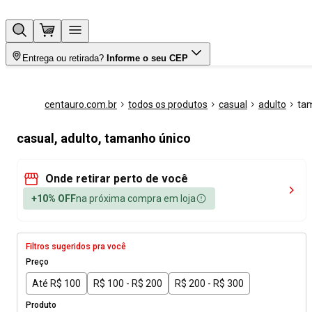
Entrega ou retirada?
Informe o seu CEP
centauro.com.br
todos os produtos
casual
adulto
ta
casual, adulto, tamanho único
Onde retirar perto de você
+10% OFF
na próxima compra em loja
Filtros sugeridos pra você
Preço
Até R$ 100
R$ 100 - R$ 200
R$ 200 - R$ 300
Produto