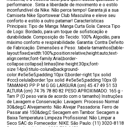
performance . Sinta a liberdade de movimento e o estilo
inconfundível da Nike. Não perca tempo! Garanta já a sua
Camiseta Nike Sportswear Club Masculina e eleve seu
conforto e estilo a outro patamar! Características
Principais: Tipo de Manga: Manga Curta Gola: Careca Tipo
de Logo: Bordado, para um toque de sofisticação e
durabilidade. Composição do Tecido: 100% Algodão, para
máximo conforto e respirabilidade. Garantia: Contra Defeito
de Fabricação. Dimensões e Peso: .tabela-tamanhos{table-
layout:fixed;width:100%;position:relative;height:auto;text-
align:center;font-family:Arial;border-
collapse:collapse}.linhas{line-height:30px;font-
size:14px}.titulo-coluna{background-
color:#e5e5e5;padding:10px 0;border-right:1px solid
#ccc}.celula{border:1px solid #e5e5e5;padding:10px 0}
TAMANHO PP P M G GG LARGURA (cm) 45 47 49 51 53
ALTURA (cm) 74 76 78 80 82 PESO APROXIMADO: 165 g -
Tam P (O peso varia de acordo com o tamanho) Instruções
de Lavagem e Conservação: Lavagem: Processo Normal
30&deg;C Alvejamento: Não Alvejar Passadoria: Ferro de
Passar até 150&deg;C Secagem em Tambor: Secagem a
Baixa Temperatura Limpeza Profissional: Não Limpar a
Seco SAC do Fornecedor: NIKE: São Paulo: (11) 3020-8118