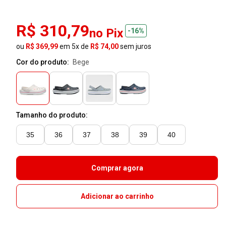
R$ 310,79
no Pix
-16%
ou
R$ 369,99
em 5x de
R$ 74,00
sem juros
Cor do produto:
bege
Tamanho do produto:
35
36
37
38
39
40
Comprar agora
Adicionar ao carrinho