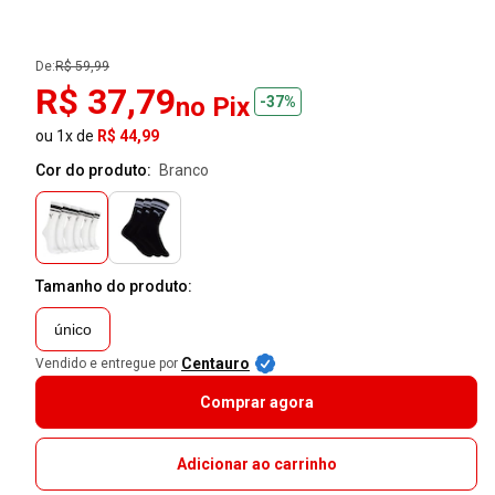
De:
R$ 59,99
R$ 37,79
no Pix
-37%
ou 1x de
R$ 44,99
Cor do produto:
branco
Tamanho do produto:
único
Centauro
Vendido e entregue por
Comprar agora
Adicionar ao carrinho