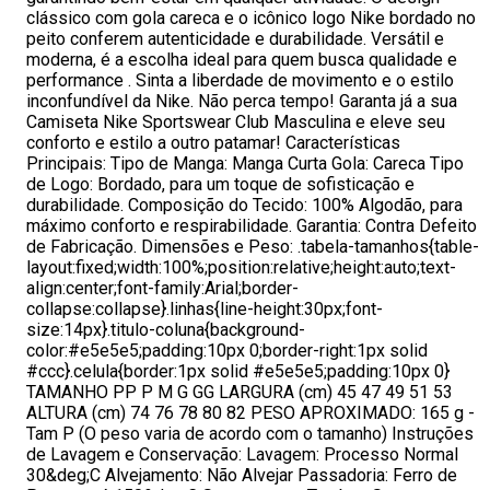
clássico com gola careca e o icônico logo Nike bordado no
peito conferem autenticidade e durabilidade. Versátil e
moderna, é a escolha ideal para quem busca qualidade e
performance . Sinta a liberdade de movimento e o estilo
inconfundível da Nike. Não perca tempo! Garanta já a sua
Camiseta Nike Sportswear Club Masculina e eleve seu
conforto e estilo a outro patamar! Características
Principais: Tipo de Manga: Manga Curta Gola: Careca Tipo
de Logo: Bordado, para um toque de sofisticação e
durabilidade. Composição do Tecido: 100% Algodão, para
máximo conforto e respirabilidade. Garantia: Contra Defeito
de Fabricação. Dimensões e Peso: .tabela-tamanhos{table-
layout:fixed;width:100%;position:relative;height:auto;text-
align:center;font-family:Arial;border-
collapse:collapse}.linhas{line-height:30px;font-
size:14px}.titulo-coluna{background-
color:#e5e5e5;padding:10px 0;border-right:1px solid
#ccc}.celula{border:1px solid #e5e5e5;padding:10px 0}
TAMANHO PP P M G GG LARGURA (cm) 45 47 49 51 53
ALTURA (cm) 74 76 78 80 82 PESO APROXIMADO: 165 g -
Tam P (O peso varia de acordo com o tamanho) Instruções
de Lavagem e Conservação: Lavagem: Processo Normal
30&deg;C Alvejamento: Não Alvejar Passadoria: Ferro de