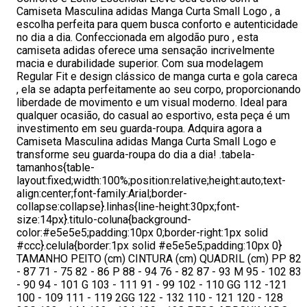
Camiseta Masculina adidas Manga Curta Small Logo , a
escolha perfeita para quem busca conforto e autenticidade
no dia a dia. Confeccionada em algodão puro , esta
camiseta adidas oferece uma sensação incrivelmente
macia e durabilidade superior. Com sua modelagem
Regular Fit e design clássico de manga curta e gola careca
, ela se adapta perfeitamente ao seu corpo, proporcionando
liberdade de movimento e um visual moderno. Ideal para
qualquer ocasião, do casual ao esportivo, esta peça é um
investimento em seu guarda-roupa. Adquira agora a
Camiseta Masculina adidas Manga Curta Small Logo e
transforme seu guarda-roupa do dia a dia! .tabela-
tamanhos{table-
layout:fixed;width:100%;position:relative;height:auto;text-
align:center;font-family:Arial;border-
collapse:collapse}.linhas{line-height:30px;font-
size:14px}.titulo-coluna{background-
color:#e5e5e5;padding:10px 0;border-right:1px solid
#ccc}.celula{border:1px solid #e5e5e5;padding:10px 0}
TAMANHO PEITO (cm) CINTURA (cm) QUADRIL (cm) PP 82
- 87 71 - 75 82 - 86 P 88 - 94 76 - 82 87 - 93 M 95 - 102 83
- 90 94 - 101 G 103 - 111 91 - 99 102 - 110 GG 112 -121
100 - 109 111 - 119 2GG 122 - 132 110 - 121 120 - 128