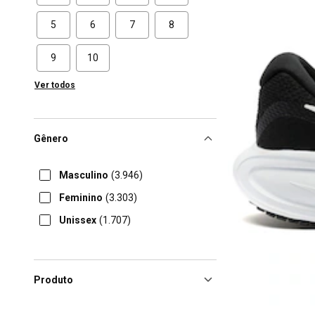
5
6
7
8
9
10
Ver todos
Gênero
Masculino
(3.946)
Feminino
(3.303)
Unissex
(1.707)
Produto