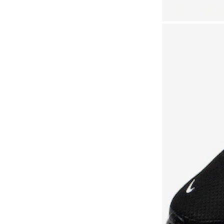
Rio De Janeiro (RJ), Norte
Shopping Rj
(604)