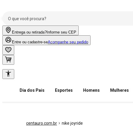
Entrega ou retirada?
Informe seu CEP
Entre ou cadastre-se
Acompanhe seu pedido
Dia dos Pais
Esportes
Homens
Mulheres
centauro.com.br
nike joyride