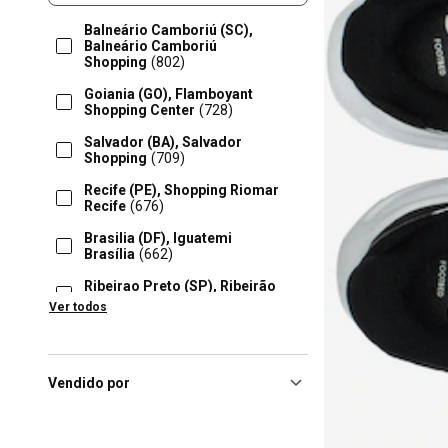
Balneário Camboriú (SC),
Balneário Camboriú
Shopping
(802)
Goiania (GO), Flamboyant
Shopping Center
(728)
Salvador (BA), Salvador
Shopping
(709)
Recife (PE), Shopping Riomar
Recife
(676)
Brasilia (DF), Iguatemi
Brasília
(662)
Ribeirao Preto (SP), Ribeirão
Preto Shopping
(659)
Ver todos
Curitiba (PR), Jockey Plaza
Shopping
(655)
Florianópolis (SC), Floripa
Vendido por
Shopping
(641)
Campinas (SP), Shopping
Parque Dom Pedro
(629)