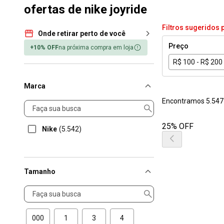
ofertas de nike joyride
Filtros sugeridos 
Onde retirar perto de você
Preço
+10% OFF
na próxima compra em loja
R$ 100 - R$ 200
Marca
Encontramos 5.547
Marca
25% OFF
Nike
(5.542)
Tamanho
Tamanho
000
1
3
4