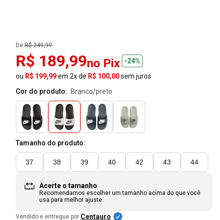
De:
R$ 249,99
R$ 189,99
no Pix
-24%
ou
R$ 199,99
em 2x de
R$ 100,00
sem juros
Cor do produto:
branco/preto
Tamanho do produto:
37
38
39
40
42
43
44
Acerte o tamanho
Recomendamos escolher um tamanho
acima
do que você
usa para melhor ajuste.
Centauro
Vendido e entregue por