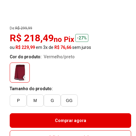
De:
R$ 299,99
R$ 218,49
no Pix
-27%
ou
R$ 229,99
em 3x de
R$ 76,66
sem juros
Cor do produto:
vermelho/preto
Tamanho do produto:
P
M
G
GG
Comprar agora