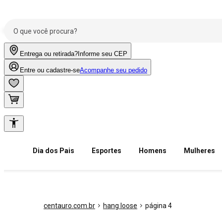
Entrega ou retirada?
Informe seu CEP
Entre ou cadastre-se
Acompanhe seu pedido
Dia dos Pais
Esportes
Homens
Mulheres
centauro.com.br
hang loose
página 4