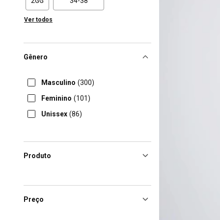
2GG
34-38
Ver todos
Gênero
Masculino
(300)
Feminino
(101)
Unissex
(86)
Produto
Preço