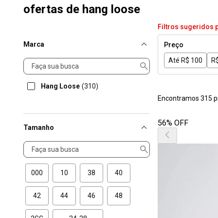
ofertas de hang loose
Filtros sugeridos 
Marca
Preço
Até R$ 100
R$
Marca
Hang Loose
(310)
Encontramos 315 p
56% OFF
Tamanho
Tamanho
000
10
38
40
42
44
46
48