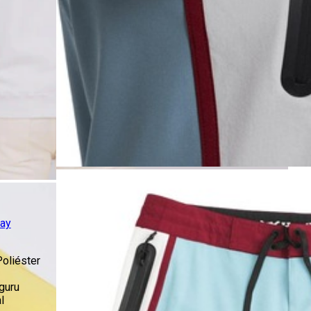
ay
oliéster
guru
l