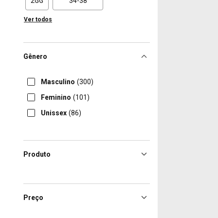
2GG
34-38
Ver todos
Gênero
Masculino
(300)
Feminino
(101)
Unissex
(86)
Produto
Preço