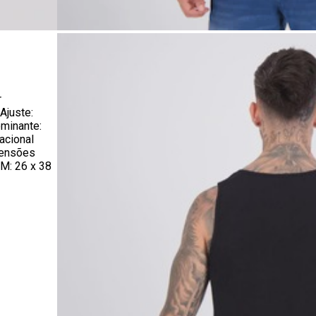
r
Ajuste:
ominante:
acional
mensões
 M: 26 x 38