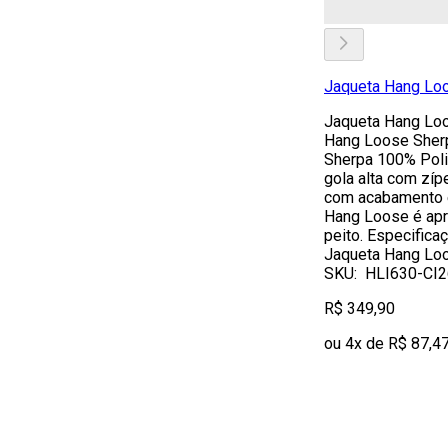
Jaqueta Hang Loo
Jaqueta Hang Lo
Hang Loose Sher
Sherpa 100% Poli
gola alta com zípe
com acabamento el
Hang Loose é ap
peito. Especific
Jaqueta Hang Loo
SKU: HLI630-CI26
R$ 349,90
ou 4x de R$ 87,4