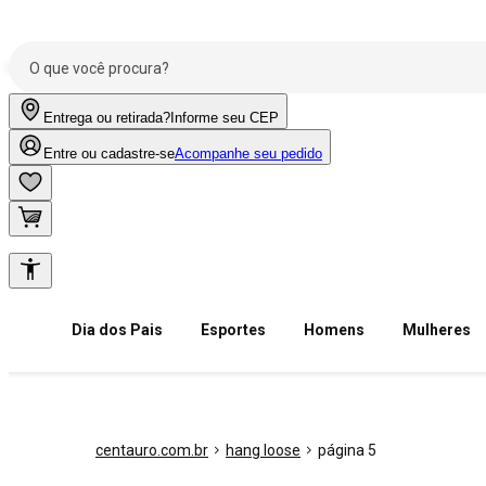
Entrega ou retirada?
Informe seu CEP
Entre ou cadastre-se
Acompanhe seu pedido
Dia dos Pais
Esportes
Homens
Mulheres
centauro.com.br
hang loose
página 5