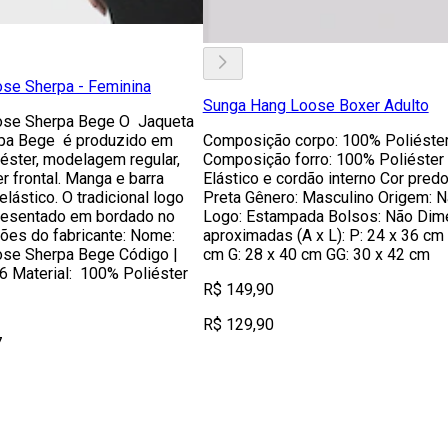
se Sherpa - Feminina
Sunga Hang Loose Boxer Adulto
ose Sherpa Bege O Jaqueta
pa Bege é produzido em
Composição corpo: 100% Poliéste
éster, modelagem regular,
Composição forro: 100% Poliéster 
r frontal. Manga e barra
Elástico e cordão interno Cor pred
ástico. O tradicional logo
Preta Gênero: Masculino Origem: N
resentado em bordado no
Logo: Estampada Bolsos: Não Di
ações do fabricante: Nome:
aproximadas (A x L): P: 24 x 36 cm
se Sherpa Bege Código |
cm G: 28 x 40 cm GG: 30 x 42 cm
 Material: 100% Poliéster
R$ 149,90
R$ 129,90
7