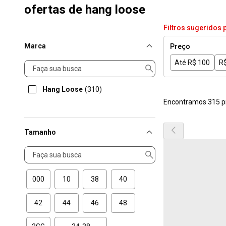
ofertas de hang loose
Filtros sugeridos 
Marca
Preço
Até R$ 100
R$
Marca
Hang Loose
(310)
Encontramos 315 p
Tamanho
Tamanho
000
10
38
40
42
44
46
48