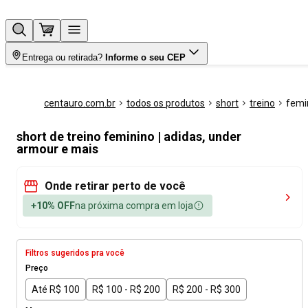
Entrega ou retirada?
Informe o seu CEP
centauro.com.br
todos os produtos
short
treino
femi
short de treino feminino | adidas, under
armour e mais
Onde retirar perto de você
+10% OFF
na próxima compra em loja
Filtros sugeridos pra você
Preço
Até R$ 100
R$ 100 - R$ 200
R$ 200 - R$ 300