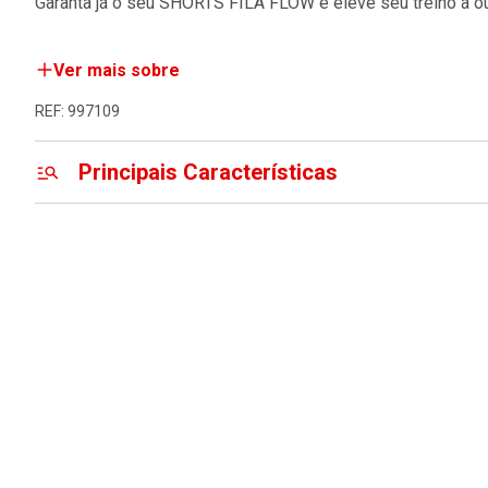
Garanta já o seu SHORTS FILA FLOW e eleve seu treino a o
Ver mais sobre
REF: 997109
Principais Características