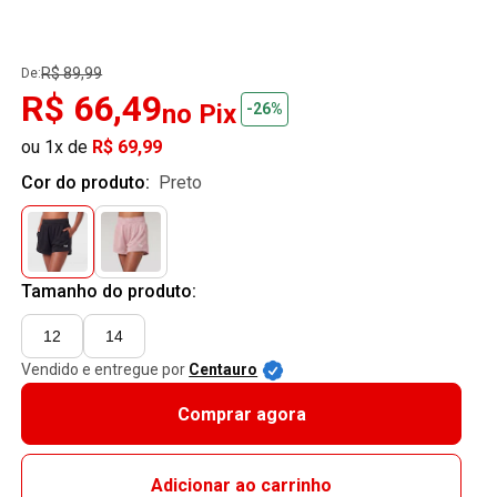
R$ 89,99
De:
R$ 66,49
no Pix
-26%
ou 1x de
R$ 69,99
Cor do produto:
preto
Tamanho do produto:
12
14
Vendido e entregue por
Centauro
Comprar agora
Adicionar ao carrinho