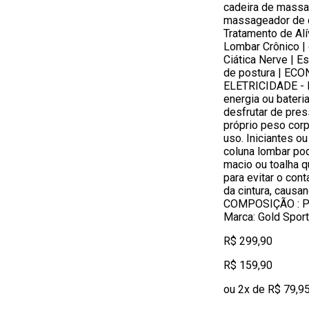
cadeira de massa
massageador de 
Tratamento de Alí
Lombar Crônico |
Ciática Nerve | E
de postura | E
ELETRICIDADE - 
energia ou bateri
desfrutar de pre
próprio peso cor
uso. Iniciantes o
coluna lombar po
macio ou toalha 
para evitar o cont
da cintura, causa
COMPOSIÇÃO : Pl
Marca: Gold Sport
R$ 299,90
R$ 159,90
ou 2x de R$ 79,9