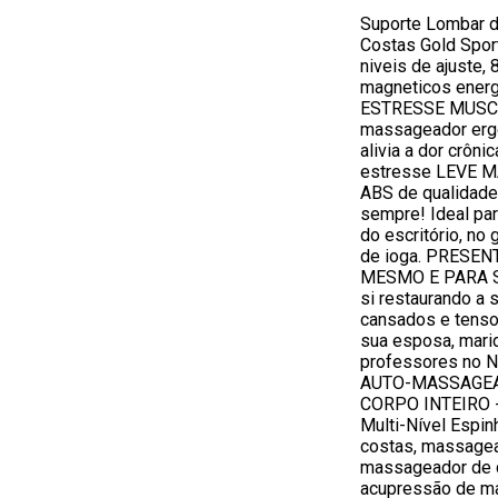
Suporte Lombar 
Costas Gold Spor
niveis de ajuste,
magneticos energ
ESTRESSE MUSCU
massageador erg
alivia a dor crôni
estresse LEVE M
ABS de qualidade
sempre! Ideal par
do escritório, no 
de ioga. PRESE
MESMO E PARA S
si restaurando a
cansados ​​e tens
sua esposa, marid
professores no Na
AUTO-MASSAGEA
CORPO INTEIRO -
Multi-Nível Espi
costas, massage
massageador de c
acupressão de m