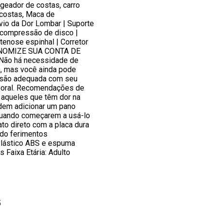
geador de costas, carro
costas, Maca de
vio da Dor Lombar | Suporte
 compressão de disco |
stenose espinhal | Corretor
CONOMIZE SUA CONTA DE
Não há necessidade de
a, mas você ainda pode
ssão adequada com seu
poral. Recomendações de
u aqueles que têm dor na
dem adicionar um pano
quando começarem a usá-lo
ato direto com a placa dura
ndo ferimentos
ástico ABS e espuma
s Faixa Etária: Adulto
5