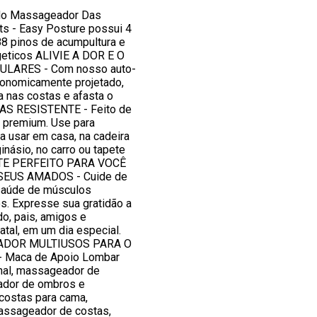
do Massageador Das
ts - Easy Posture possui 4
 88 pinos de acumpultura e
eticos ALIVIE A DOR E O
LARES - Com nosso auto-
onomicamente projetado,
ca nas costas e afasta o
AS RESISTENTE - Feito de
 premium. Use para
a usar em casa, na cadeira
ginásio, no carro ou tapete
NTE PERFEITO PARA VOCÊ
EUS AMADOS - Cuide de
 saúde de músculos
os. Expresse sua gratidão a
o, pais, amigos e
tal, em um dia especial.
DOR MULTIUSOS PARA O
 Maca de Apoio Lombar
nhal, massageador de
ador de ombros e
ostas para cama,
assageador de costas,