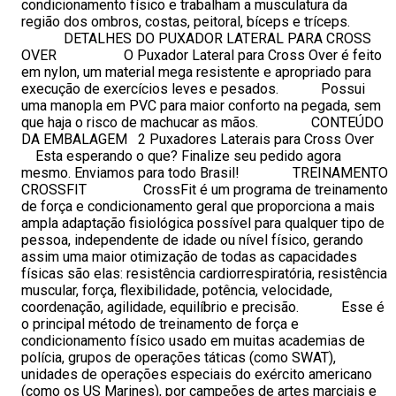
condicionamento físico e trabalham a musculatura da
região dos ombros, costas, peitoral, bíceps e tríceps.
DETALHES DO PUXADOR LATERAL PARA CROSS
OVER O Puxador Lateral para Cross Over é feito
em nylon, um material mega resistente e apropriado para
execução de exercícios leves e pesados. Possui
uma manopla em PVC para maior conforto na pegada, sem
que haja o risco de machucar as mãos. CONTEÚDO
DA EMBALAGEM 2 Puxadores Laterais para Cross Over
Esta esperando o que? Finalize seu pedido agora
mesmo. Enviamos para todo Brasil! TREINAMENTO
CROSSFIT CrossFit é um programa de treinamento
de força e condicionamento geral que proporciona a mais
ampla adaptação fisiológica possível para qualquer tipo de
pessoa, independente de idade ou nível físico, gerando
assim uma maior otimização de todas as capacidades
físicas são elas: resistência cardiorrespiratória, resistência
muscular, força, flexibilidade, potência, velocidade,
coordenação, agilidade, equilíbrio e precisão. Esse é
o principal método de treinamento de força e
condicionamento físico usado em muitas academias de
polícia, grupos de operações táticas (como SWAT),
unidades de operações especiais do exército americano
(como os US Marines), por campeões de artes marciais e