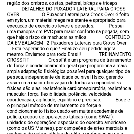
região dos ombros, costas, peitoral, bíceps e tríceps.
DETALHES DO PUXADOR LATERAL PARA CROSS
OVER O Puxador Lateral para Cross Over é feito
em nylon, um material mega resistente e apropriado para
execução de exercícios leves e pesados. Possui
uma manopla em PVC para maior conforto na pegada, sem
que haja o risco de machucar as mãos. CONTEÚDO
DA EMBALAGEM 2 Puxadores Laterais para Cross Over
Esta esperando o que? Finalize seu pedido agora
mesmo. Enviamos para todo Brasil! TREINAMENTO
CROSSFIT CrossFit é um programa de treinamento
de força e condicionamento geral que proporciona a mais
ampla adaptação fisiológica possível para qualquer tipo de
pessoa, independente de idade ou nível físico, gerando
assim uma maior otimização de todas as capacidades
físicas são elas: resistência cardiorrespiratória, resistência
muscular, força, flexibilidade, potência, velocidade,
coordenação, agilidade, equilíbrio e precisão. Esse é
o principal método de treinamento de força e
condicionamento físico usado em muitas academias de
polícia, grupos de operações táticas (como SWAT),
unidades de operações especiais do exército americano
(como os US Marines), por campeões de artes marciais e
centenas de outros atletas de elite e profissionais pelo