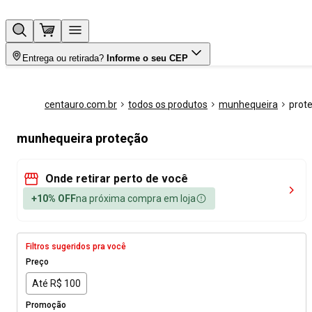
Entrega ou retirada?
Informe o seu CEP
centauro.com.br
todos os produtos
munhequeira
prot
munhequeira proteção
Onde retirar perto de você
+10% OFF
na próxima compra em loja
Filtros sugeridos pra você
Preço
Até R$ 100
Promoção