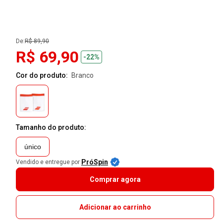
De:
R$ 89,90
R$ 69,90
-22%
Cor do produto:
branco
Tamanho do produto:
único
PróSpin
Vendido e entregue por
Comprar agora
Adicionar ao carrinho